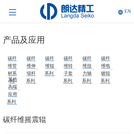
EN
产品及应用
碳纤
碳纤
碳纤
碳纤
碳纤
碳纤
维管
维伸
维辊
维转
维扭
维电
材系
缩杆
系列
子套
力轴
镀辊
其他
列
系列
系列
系列
系列
高端
应用
系列
碳纤维摇震辊