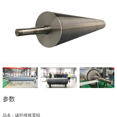
参数
品名：碳纤维摇震辊