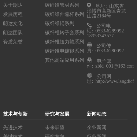
关于朗达
碳纤维管材系列
地址: 山东省
淄博市高新区青龙
发展历程
碳纤维伸缩杆系列
山路2164号
朗达文化
碳纤维辊系列
公司电
话: 0533-6289992
朗达团队
碳纤维转子套系列
18953343577
资质荣誉
碳纤维扭力轴系列
公司传
真: 0533-6280092
碳纤维电镀辊系列
其他高端应用系列
电子邮
件: zbld_001@163.com
公司网
址: http://www.langdicfr
技术与创新
研究与发展
新闻动态
先进技术
未来展望
企业新闻
关键技术
研究方向
行业新闻