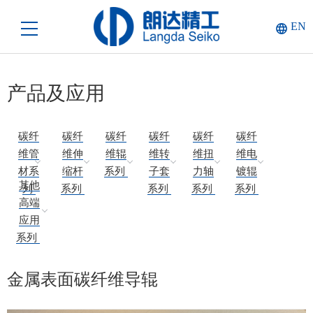
EN
产品及应用
碳纤
碳纤
碳纤
碳纤
碳纤
碳纤
维管
维伸
维辊
维转
维扭
维电
材系
缩杆
系列
子套
力轴
镀辊
其他
列
系列
系列
系列
系列
高端
应用
系列
金属表面碳纤维导辊