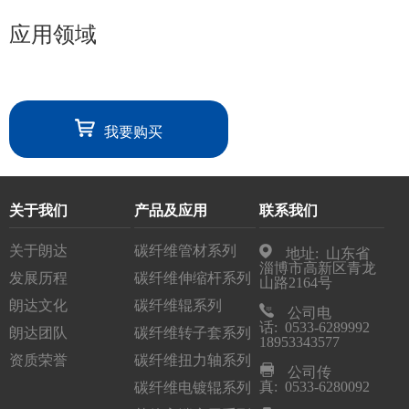
应用领域
我要购买
关于我们
产品及应用
联系我们
关于朗达
碳纤维管材系列
地址: 山东省
淄博市高新区青龙
发展历程
碳纤维伸缩杆系列
山路2164号
朗达文化
碳纤维辊系列
公司电
话: 0533-6289992
朗达团队
碳纤维转子套系列
18953343577
资质荣誉
碳纤维扭力轴系列
公司传
真: 0533-6280092
碳纤维电镀辊系列