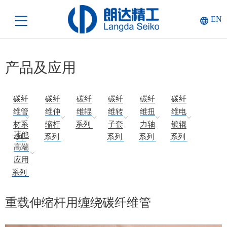
EN
产品及应用
碳纤
碳纤
碳纤
碳纤
碳纤
碳纤
维管
维伸
维辊
维转
维扭
维电
材系
缩杆
系列
子套
力轴
镀辊
其他
列
系列
系列
系列
系列
高端
应用
系列
重载伸缩杆用缠绕碳纤维管