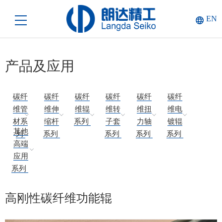
EN
产品及应用
碳纤
碳纤
碳纤
碳纤
碳纤
碳纤
维管
维伸
维辊
维转
维扭
维电
材系
缩杆
系列
子套
力轴
镀辊
其他
列
系列
系列
系列
系列
高端
应用
系列
高刚性碳纤维功能辊