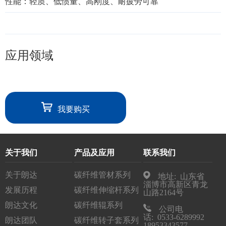
性能：轻质、低惯量、高刚度、耐疲劳可靠
应用领域
我要购买
关于我们
产品及应用
联系我们
关于朗达
碳纤维管材系列
地址: 山东省
淄博市高新区青龙
发展历程
碳纤维伸缩杆系列
山路2164号
朗达文化
碳纤维辊系列
公司电
话: 0533-6289992
朗达团队
碳纤维转子套系列
18953343577