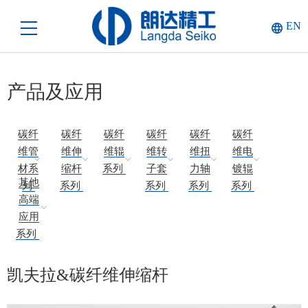
EN
产品及应用
碳纤
碳纤
碳纤
碳纤
碳纤
碳纤
维管
维伸
维辊
维转
维扭
维电
材系
缩杆
系列
子套
力轴
镀辊
其他
列
系列
系列
系列
系列
高端
应用
系列
凯夫拉&碳纤维伸缩杆