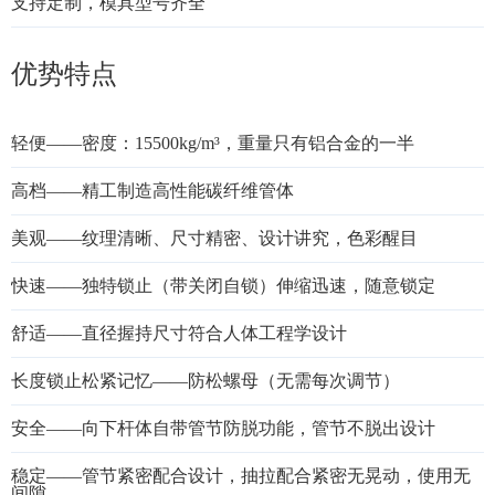
支持定制，模具型号齐全
优势特点
轻便——密度：15500kg/m³，重量只有铝合金的一半
高档——精工制造高性能碳纤维管体
美观——纹理清晰、尺寸精密、设计讲究，色彩醒目
快速——独特锁止（带关闭自锁）伸缩迅速，随意锁定
舒适——直径握持尺寸符合人体工程学设计
长度锁止松紧记忆——防松螺母（无需每次调节）
安全——向下杆体自带管节防脱功能，管节不脱出设计
稳定——管节紧密配合设计，抽拉配合紧密无晃动，使用无
间隙